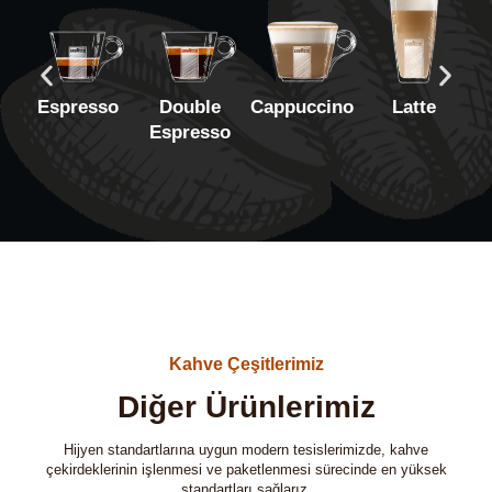
Espresso
Double
Cappuccino
Latte
A
Espresso
Kahve Çeşitlerimiz
Diğer Ürünlerimiz
Hijyen standartlarına uygun modern tesislerimizde, kahve
çekirdeklerinin işlenmesi ve paketlenmesi sürecinde en yüksek
standartları sağlarız.