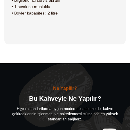
• Bilgilendirici servis ekranı
• 1 sıcak su musluklu
• Boyler kapasitesi: 2 litre
Ne Yapilir?
Bu Kahveyle Ne Yapılır?
Hijyen standartlarına uygun modern tesislerimizde, kahve
çekirdeklerinin işlenmesi ve paketlenmesi sürecinde en yüksek
standartları sağlarız.