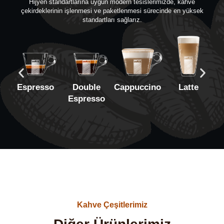
Hijyen standartlarına uygun modern tesislerimizde, kahve
çekirdeklerinin işlenmesi ve paketlenmesi sürecinde en yüksek
standartları sağlarız.
Espresso
Double
Cappuccino
Latte
A
Espresso
Kahve Çeşitlerimiz